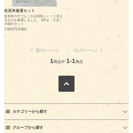
佐賀米厳選セット
佐賀米の中でもこれは美味しい！と思え
るものを厳選しました。 300ｇ（２合）
×6個のセット
3,980円(内税)
前のページ
次のページ
1
1-1
商品中
商品
カテゴリーから探す
グループから探す