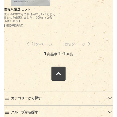
佐賀米厳選セット
佐賀米の中でもこれは美味しい！と思え
るものを厳選しました。 300ｇ（２合）
×6個のセット
3,980円(内税)
前のページ
次のページ
1
1-1
商品中
商品
カテゴリーから探す
グループから探す