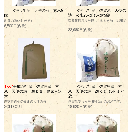
令和7年産 天使の詩 玄米5
令和 7年産 佐賀米 天使の
kg
詩 玄米25kg（5kg×5袋）
粘りの強いお米です。
森源商店店長一押し！粘りの強いお米で
す。
6,500円(内税)
22,680円(内税)
平成29年産 佐賀県産 玄
令和 7年産 佐賀県産 玄
米 天使の詩 30ｋｇ 農家直送
米 天使の詩 20ｋｇ（5ｋｇ×4
米
袋）
農家直送そのままの天使の詩
佐賀県でも入手困難な幻のお米です。
SOLD OUT
18,620円(内税)