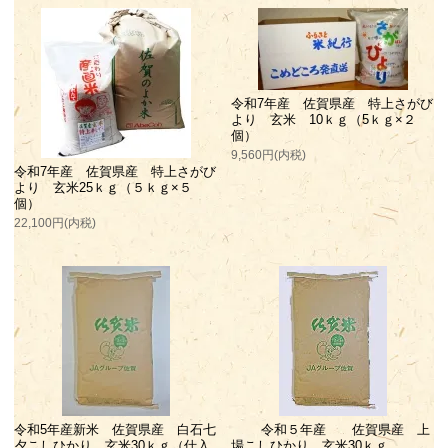
令和7年産 佐賀県産 特上さがび
より 玄米 10ｋｇ（5ｋｇ×２
個）
9,560円(内税)
令和7年産 佐賀県産 特上さがび
より 玄米25ｋｇ（５ｋｇ×５
個）
22,100円(内税)
令和5年産新米 佐賀県産 白石七
令和５年産 佐賀県産 上
夕こしひかり 玄米30ｋｇ（仕入
場こしひかり 玄米30ｋｇ