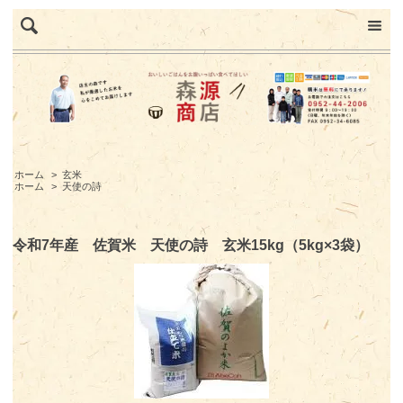
ホーム
>
玄米
ホーム
>
天使の詩
令和7年産 佐賀米 天使の詩 玄米15kg（5kg×3袋）