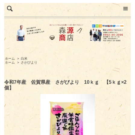
ホーム
>
白米
ホーム
>
さがびより
令和7年産 佐賀県産 さがびより 10ｋｇ 【5ｋｇ×2
個】