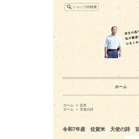
ショップ内検索
ホーム
ホーム
>
玄米
ホーム
>
天使の詩
令和7年産 佐賀米 天使の詩 玄米3