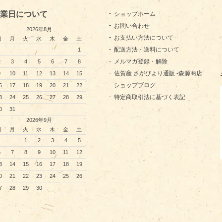
業日について
ショップホーム
お問い合わせ
2026年8月
お支払い方法について
日
月
火
水
木
金
土
配送方法・送料について
1
メルマガ登録・解除
2
3
4
5
6
7
8
佐賀産 さがびより通販 -森源商店
9
10
11
12
13
14
15
ショップブログ
6
17
18
19
20
21
22
特定商取引法に基づく表記
3
24
25
26
27
28
29
0
31
2026年9月
日
月
火
水
木
金
土
1
2
3
4
5
6
7
8
9
10
11
12
3
14
15
16
17
18
19
0
21
22
23
24
25
26
7
28
29
30