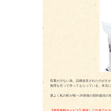
収量が少ない為、品種改良されたのがさ
無理を言って作ってもらっている、本当
運よく私の町が唯一JA単独の契約栽培の
【精米無料サービス】精米して白米でもお