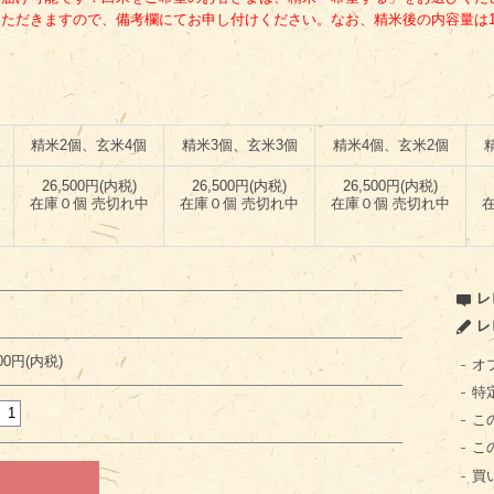
ただきますので、備考欄にてお申し付けください。なお、精米後の内容量は
精米2個、玄米4個
精米3個、玄米3個
精米4個、玄米2個
26,500円(内税)
26,500円(内税)
26,500円(内税)
在庫０個 売切れ中
在庫０個 売切れ中
在庫０個 売切れ中
レ
レ
500円(内税)
オ
特
こ
こ
買