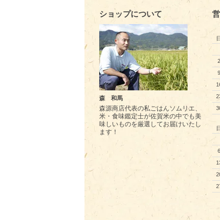
ショップについて
営
1
2
森 和馬
森源商店代表の私ごはんソムリエ、
3
米・食味鑑定士が佐賀米の中でも美
味しいものを厳選してお届けいたし
ます！
1
2
2