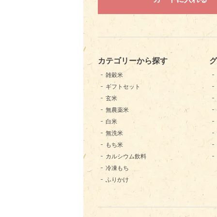
カテゴリーから探す
グ
雑穀米
ギフトセット
玄米
無農薬米
白米
無洗米
もち米
カルシウム飲料
冷凍もち
ふりかけ