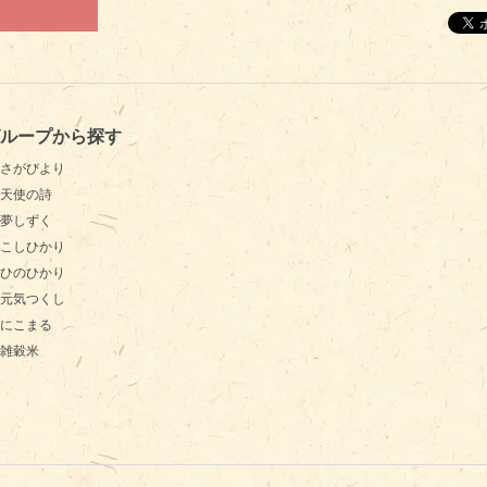
ループから探す
さがびより
天使の詩
夢しずく
こしひかり
ひのひかり
元気つくし
にこまる
雑穀米