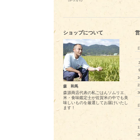
ショップについて
営
1
2
森 和馬
森源商店代表の私ごはんソムリエ、
3
米・食味鑑定士が佐賀米の中でも美
味しいものを厳選してお届けいたし
ます！
1
2