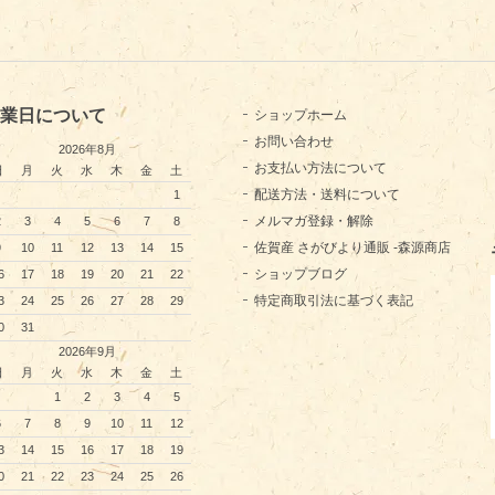
業日について
ショップホーム
お問い合わせ
2026年8月
お支払い方法について
日
月
火
水
木
金
土
配送方法・送料について
1
メルマガ登録・解除
2
3
4
5
6
7
8
佐賀産 さがびより通販 -森源商店
9
10
11
12
13
14
15
ショップブログ
6
17
18
19
20
21
22
特定商取引法に基づく表記
3
24
25
26
27
28
29
0
31
2026年9月
日
月
火
水
木
金
土
1
2
3
4
5
6
7
8
9
10
11
12
3
14
15
16
17
18
19
0
21
22
23
24
25
26