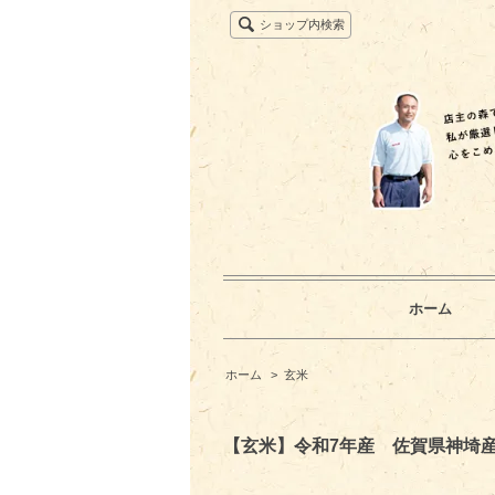
ショップ内検索
ホーム
ホーム
>
玄米
【玄米】令和7年産 佐賀県神埼産