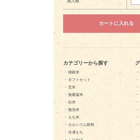
購入数
カテゴリーから探す
グ
雑穀米
ギフトセット
玄米
無農薬米
白米
無洗米
もち米
カルシウム飲料
冷凍もち
ふりかけ