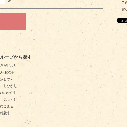
袋
こ
買
ループから探す
さがびより
天使の詩
夢しずく
こしひかり
ひのひかり
元気つくし
にこまる
雑穀米