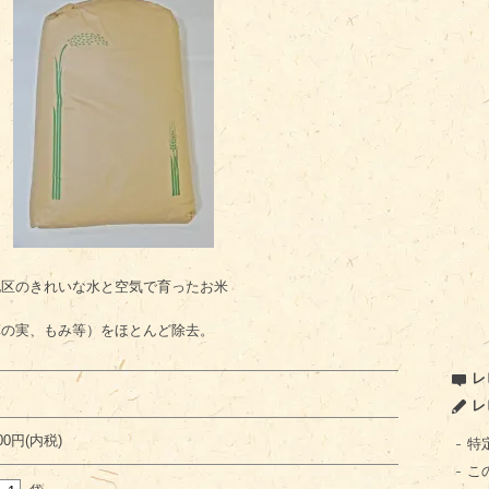
地区のきれいな水と空気で育ったお米
草の実、もみ等）をほとんど除去。
レ
レ
000円(内税)
特
こ