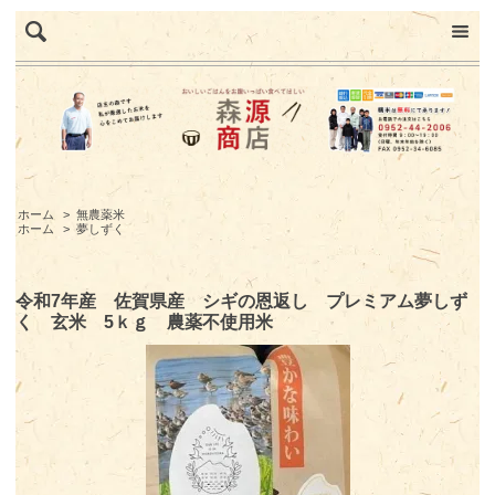
ホーム
>
無農薬米
ホーム
>
夢しずく
令和7年産 佐賀県産 シギの恩返し プレミアム夢しず
く 玄米 5ｋｇ 農薬不使用米